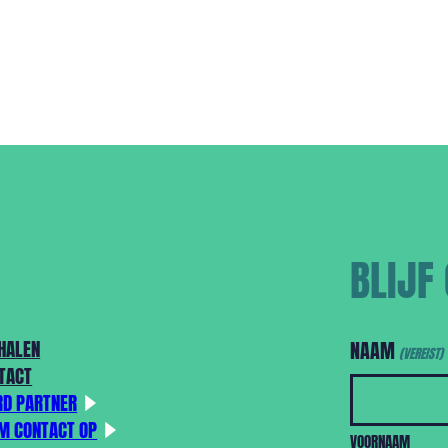
BLIJF
HALEN
NAAM
(VEREIST)
TACT
D PARTNER
M CONTACT OP
VOORNAAM