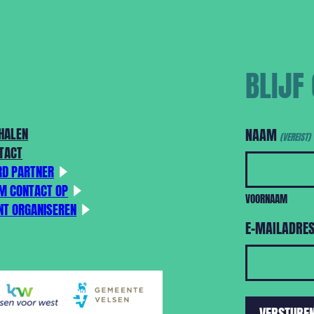
BLIJF
HALEN
NAAM
(VEREIST)
TACT
D PARTNER
M CONTACT OP
VOORNAAM
NT ORGANISEREN
E-MAILADRE