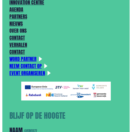
INNOVATION CENTRE
AGENDA
PARTNERS
NIEUWS
OVER ONS
CONTACT
VERHALEN
CONTACT
WORD PARTNER
NEEM CONTACT OP
EVENT ORGANISEREN
BLIJF OP DE HOOGTE
NAAM
(VEREIST)