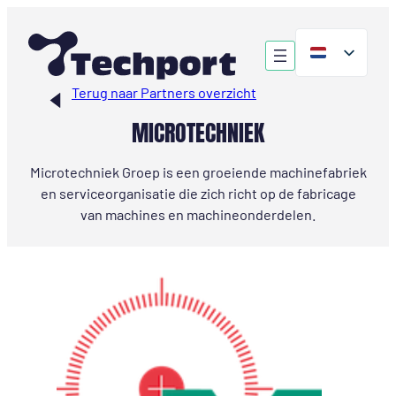
Ga
naar
de
inhoud
Terug naar Partners overzicht
MICROTECHNIEK
Microtechniek Groep is een groeiende machinefabriek
en serviceorganisatie die zich richt op de fabricage
van machines en machineonderdelen.