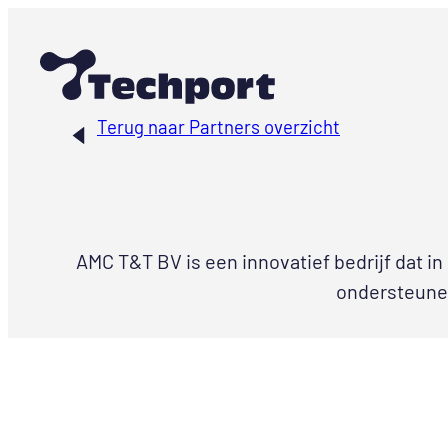
Ga
naar
de
inhoud
Terug naar Partners overzicht
AMC T&T BV is een innovatief bedrijf dat in
ondersteunen