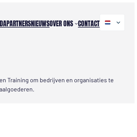
DA
PARTNERS
NIEUWS
OVER ONS
CONTACT
 en Training om bedrijven en organisaties te
taalgoederen.