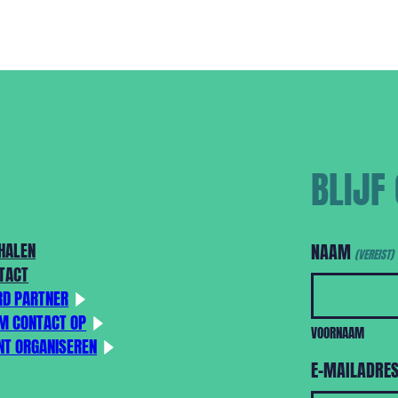
BLIJF
HALEN
NAAM
(VEREIST)
TACT
D PARTNER
M CONTACT OP
VOORNAAM
NT ORGANISEREN
E-MAILADRE