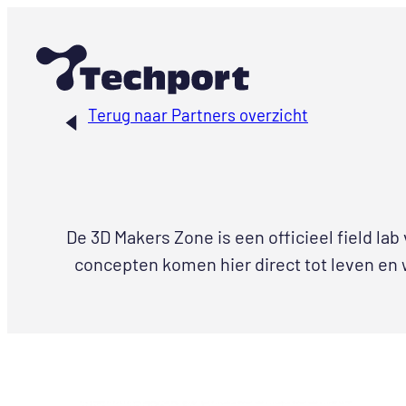
Ga
naar
de
inhoud
Terug naar Partners overzicht
De 3D Makers Zone is een officieel field l
concepten komen hier direct tot leven en 