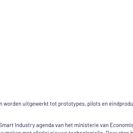
 worden uitgewerkt tot prototypes, pilots en eindprodu
de Smart Industry agenda van het ministerie van Economi
te maken met allerlei nieuwe technologieën. Daar stop 