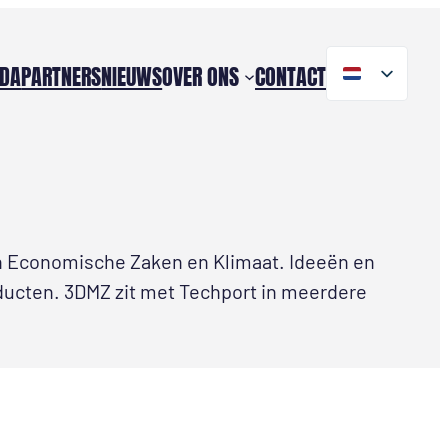
DA
PARTNERS
NIEUWS
OVER ONS
CONTACT
van Economische Zaken en Klimaat. Ideeën en
oducten. 3DMZ zit met Techport in meerdere