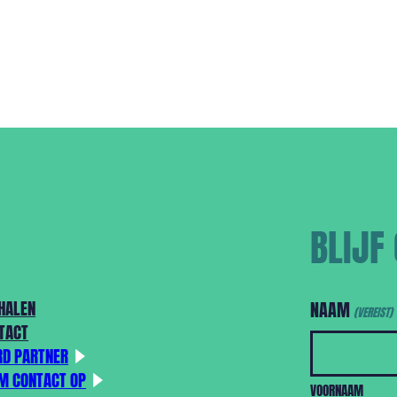
BLIJF
HALEN
NAAM
(VEREIST)
TACT
D PARTNER
M CONTACT OP
VOORNAAM