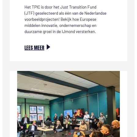
Het TPIC is door het Just Transition Fund
(JTF) geselecteerd als één van de Nederlandse
voorbeeldprojecten! Bekijk hoe Europese
middelen innovatie, ondernemerschap en
duurzame groei in de IJmond versterken.
:
LEES MEER
EEN
TROTS
MOMENT:
HET
INNOVATION
CENTRE
IN
DE
LANDELIJKE
JTF
VIDEO