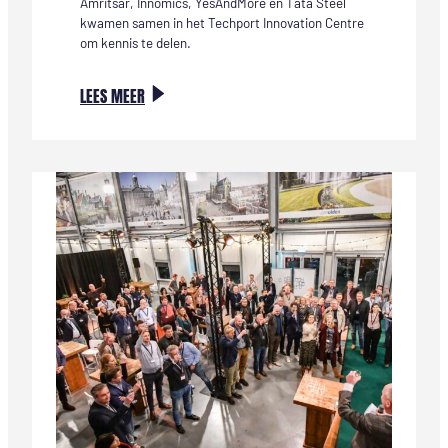
Amritsar, Innomics, YesAndMore en Tata Steel
kwamen samen in het Techport Innovation Centre
om kennis te delen.
:
LEES MEER
INTERNATIONALE
DELEGATIE
BEZOEKT
TECHPORT:
INNOVATIE
VERBINDT
WERELDWIJD