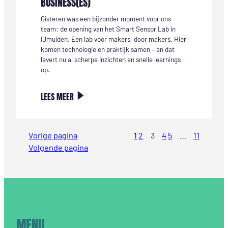
BUSINESS(ES)
Gisteren was een bijzonder moment voor ons
team: de opening van het Smart Sensor Lab in
IJmuiden. Een lab voor makers, door makers. Hier
komen technologie en praktijk samen – en dat
levert nu al scherpe inzichten en snelle learnings
op.
:
LEES MEER
HET
SMART
SENSOR
Vorige pagina
1
2
3
4
5
…
11
LAB
Volgende pagina
IS
OPEN
FOR
BUSINESS(ES)
MENU